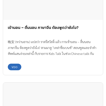
เข้านอน – ตื่นนอน ภาษาจีน ต้องพูดว่ายังไง?
晚安 (หว่านอาน) แปลว่า ราตรีสวัสดิ์ แล้ว การเข้านอน – ตื่นนอน
ภาษาจีน ต้องพูดว่ายังไง? ตามมาดู "เหล่าซือเบนซ์" สอนพูดและจำคำ
ศัพท์แสนง่ายเหล่านี้ กับรายการ Kids Talk ในช่วง Chinese talk กัน
เลยค่า
VDO