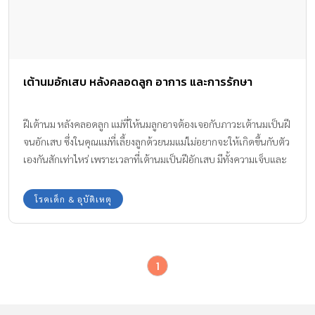
เต้านมอักเสบ หลังคลอดลูก อาการ และการรักษา
ฝีเต้านม หลังคลอดลูก แม่ที่ให้นมลูกอาจต้องเจอกับภาวะเต้านมเป็นฝี
จนอักเสบ ซึ่งในคุณแม่ที่เลี้ยงลูกด้วยนมแม่ไม่อยากจะให้เกิดขึ้นกับตัว
เองกันสักเท่าไหร่ เพราะเวลาที่เต้านมเป็นฝีอักเสบ มีทั้งความเจ็บและ
ความทรมาน ทีมงาน Amarin Baby & Kids มีวิธีดูแลรักษาเมื่อเกิด ฝี
เต้านม อักเสบหลังคลอดลูก มาฝากกันค่ะ
โรคเด็ก & อุบัติเหตุ
1