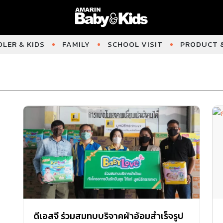
LER & KIDS
FAMILY
SCHOOL VISIT
PRODUCT &
ดีเอสจี ร่วมสมทบบริจาคผ้าอ้อมสำเร็จรูป