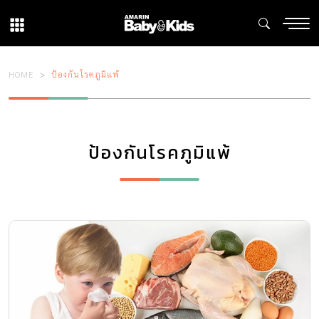
HOME
ป้องกันโรคภูมิแพ้
ป้องกันโรคภูมิแพ้