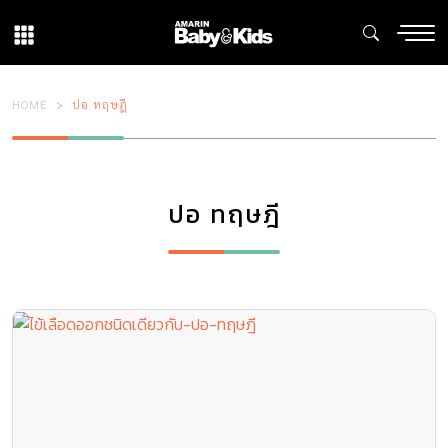
HOME
ปอ ทฤษฎี
ปอ ทฤษฎี