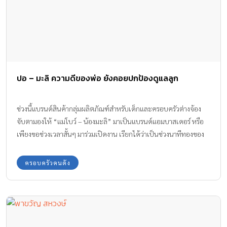
ปอ – มะลิ ความดีของพ่อ ยังคอยปกป้องดูแลลูก
ช่วงนี้แบรนด์สินค้ากลุ่มผลิตภัณฑ์สำหรับเด็กและครอบครัวต่างจ้อง
จับตามองให้ “แม่โบว์ – น้องมะลิ” มาเป็นแบรนด์แอมบาสเดอร์ หรือ
เพียงขอช่วงเวลาสั้นๆ มาร่วมเปิดงาน เรียกได้ว่าเป็นช่วงนาทีทองของ
โอกาสที่จะได้เก็บหอมรอมริบเป็นทุนการศึกษาให้กับ “น้องมะลิ” ใน
อนาคต
ครอบครัวคนดัง