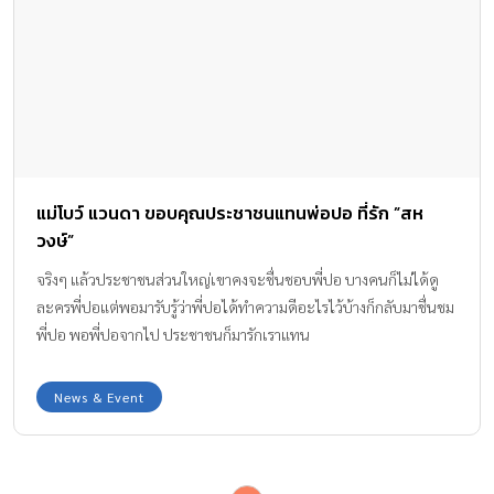
แม่โบว์ แวนดา ขอบคุณประชาชนแทนพ่อปอ ที่รัก ”สห
วงษ์”
จริงๆ แล้วประชาชนส่วนใหญ่เขาคงจะชื่นชอบพี่ปอ บางคนก็ไม่ได้ดู
ละครพี่ปอแต่พอมารับรู้ว่าพี่ปอได้ทำความดีอะไรไว้บ้างก็กลับมาชื่นชม
พี่ปอ พอพี่ปอจากไป ประชาชนก็มารักเราแทน
News & Event