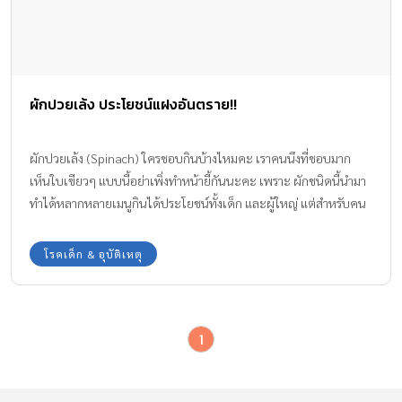
ผักปวยเล้ง ประโยชน์แฝงอันตราย!!
ผักปวยเล้ง (Spinach) ใครชอบกินบ้างไหมคะ เราคนนึงที่ชอบมาก
เห็นใบเขียวๆ แบบนี้อย่าเพิ่งทำหน้ายี้กันนะคะ เพราะ ผักชนิดนี้นำมา
ทำได้หลากหลายเมนูกินได้ประโยชน์ทั้งเด็ก และผู้ใหญ่ แต่สำหรับคน
ที่มีโรคประจำตัวบางโรคก็ไม่แนะนำ ให้กินผักปวยเล้ง ว่าแต่จะเป็น
โรคอะไรนั้นทีมงาน Amarin Baby & Kids มีคำตอบมาบอกให้
โรคเด็ก & อุบัติเหตุ
ระมัดระวังกันค่ะ
1