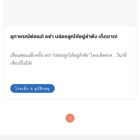
อุทาหรณ์พ่อแม่! อย่า ปล่อยลูกให้อยู่ลำพัง เด็ดขาด!
เตือนพ่อแม่อีกครั้ง! อย่า "ปล่อยลูกให้อยู่ลำพัง" โดยเด็ดขาด ... วินาที
เดียวก็ไม่ได้!
โรคเด็ก & อุบัติเหตุ
1