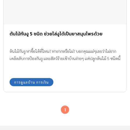
ต้นไม้กันงู 5 ชนิด ช่วยไล่งูได้เป็นยาสมุนไพรด้วย
ต้นไม้กันงู หาซื้อได้ที่ไหน? หายากหรือไม่? บอกคุณแม่ๆเลยว่าไม่ยาก
เคล็ดลับการป้องกันงู และสัตว์ร้ายเข้าบ้านง่ายๆ แค่ปลูกต้นไม้ 5 ชนิดนี้
การดูแลบ้าน การเงิน
1