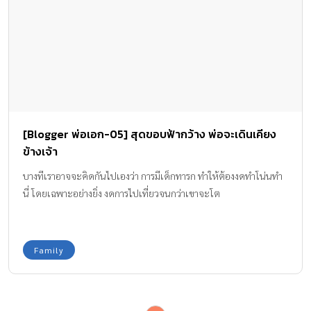
[Blogger พ่อเอก-05] สุดขอบฟ้ากว้าง พ่อจะเดินเคียง
ข้างเจ้า
บางทีเราอาจจะคิดกันไปเองว่า การมีเด็กทารก ทำให้ต้องงดทำโน่นทำ
นี่ โดยเฉพาะอย่างยิ่ง งดการไปเที่ยวจนกว่าเขาจะโต
Family