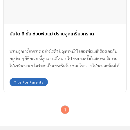
บันได 6 ขั้น ช่วยพ่อแม่ ปราบลูกเกรี้ยวกราด
ปราบลูกเกรี้ยวกราด อย่างไรดี? ปัญหาหนักใจของพ่อแม่ที่ต้องเจอกัน
อยู่บ่อยๆ ก็คือเวลาที่ลูกเอาแต่ใจมากไป จนบางครั้งก็แสดงพฤติกรรม
ไม่น่ารักออกมา ไม่ว่าจะเป็นการกรีดร้อง ชอบโวยวาย ไม่ยอมจะต้องให้
ได้เดี๋ยวนี้ตอนนี้ ฯลฯ พ่อแม่เห็นแล้วเครียดเลยใช่ไหมคะ ทีมงาน
Amarin Baby & Kids มีคำแนะนำจากผู้เชี่ยวชาญในการปราบลูกมาให้
Tips For Parents
ทราบค่ะ
1