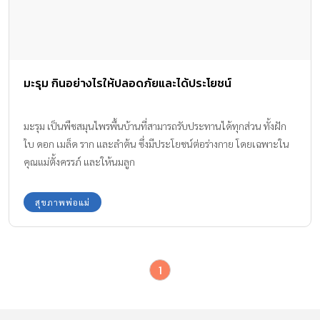
มะรุม กินอย่างไรให้ปลอดภัยและได้ประโยชน์
มะรุม เป็นพืชสมุนไพรพื้นบ้านที่สามารถรับประทานได้ทุกส่วน ทั้งฝัก
ใบ ดอก เมล็ด ราก และลำต้น ซึ่งมีประโยชน์ต่อร่างกาย โดยเฉพาะใน
คุณแม่ตั้งครรภ์ และให้นมลูก
สุขภาพพ่อแม่
1