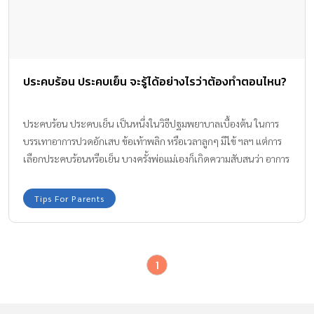
ประคบร้อน ประคบเย็น จะรู้ได้อย่างไรว่าต้องทำตอนไหน?
ประคบร้อน ประคบเย็น เป็นหนึ่งในวิธีปฐมพยาบาลเบื้องต้น ในการ
บรรเทาอาการปวดอักเสบ ข้อเท้าพลิก หรือเวลาลูกๆ มีไข้ ฯลฯ แต่การ
เลือกประคบร้อนหรือเย็น บางครั้งพ่อแม่เองก็เกิดความสับสนว่า อาการ
แบบไหนที่ควรต้อง ประคบร้อน ประคบเย็น เพื่อบรรเทาอาการบาด
เจ็บต่างๆ ทีมงาน Amarin Baby & Kids ได้หาคำตอบเพื่อความเข้าใจที่
Tips For Parents
ถูกต้องมาให้ทราบค่ะ
1