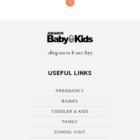
1
การพัฒนาสมองและเสริมสร้างภูมิคุ้มกันของเด็กผ่าคลอดเจนใหม่กัน
ค่ะ แม่ผ่าคลอดต้องรู้! เริ่มต้นตั้งแต่แรกดีมีชัยไปกว่าครึ่ง เพื่อ
พัฒนาการลูกน้อย การคลอดลูกเป็นช่วงเวลาสำคัญในชีวิตของคุณแม่
ทุกคน โดยเฉพาะคุณแม่ที่ผ่าคลอด อาจมีความกังวลเกี่ยวกับ
พัฒนาการของลูกน้อย เนื่องจากวิธีการคลอดที่แตกต่างจากการคลอด
ธรรมชาติ มาดูกันสักนิดค่ะว่าความแตกต่างของการคลอดธรรมชาติ
และการผ่าคลอดนั้นส่งผลอย่างไรกับลูกน้อย เด็กคลอดธรรมชาติ ลูก
เพื่อลูกฉลาด ดี และ มีสุข
น้อยจะได้รับจุลินทรีย์สุขภาพจากช่องคลอดแม่ เป็นตัวช่วยเสริมภูมิคุ้ม
กันแรกๆของชีวิต การเชื่อมโยงการทำงานของเซลล์ประสาทในสมอง
USEFUL LINKS
พัฒนาได้ปกติตั้งแต่ช่วงแรกเกิด เด็กผ่าคลอด ลูกน้อยไม่ได้รับ
จุลินทรีย์สุขภาพจากช่องคลอดแม่ อาจส่งผลต่อภูมิคุ้มกัน และการ
เชื่อมโยงของสมองที่แตกต่างไปในช่วงแรกเกิดในช่วงแรกเกิด การผ่า
PREGNANCY
คลอดไม่ได้เป็นอุปสรรคต่อพัฒนาการของลูกน้อย หากคุณแม่ใส่ใจ
BABIES
ดูแลและส่งเสริมพัฒนาการอย่างเหมาะสม เด็กผ่าคลอดก็สามารถ
เติบโตได้อย่างแข็งแรงและมีพัฒนาการที่ดีได้ตั้งแต่ช่วงแรก ลูกน้อย
TODDLER & KIDS
สมองไว เสริมภูมิคุ้มกันแข็งแรง ด้วยสารอาหารจากนมแม่ คุณแม่ผ่า
FAMILY
คลอดหลายท่านอาจกังวลว่าลูกน้อยจะพลาดโอกาสในการได้รับ
SCHOOL VISIT
จุลินทรีย์สุขภาพจากช่องคลอด เหมือนเด็กที่คลอดธรรมชาติ แต่ไม่ต้อง