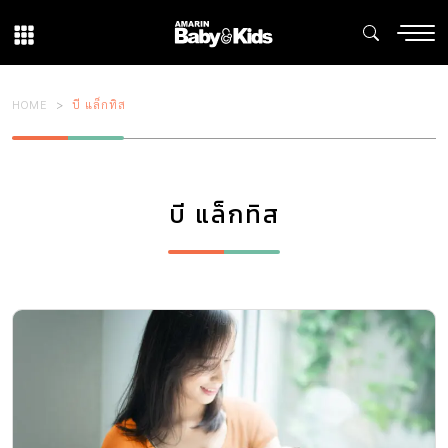
HOME
บี แล็กทิส
บี แล็กทิส