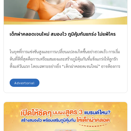
เด็กผ่าคลอดเจนใหม่ สมองไว ภูมิคุ้มกันแกร่ง ไม่แพ้ใคร
ในยุคที่การแข่งขันสูงและการเปลี่ยนแปลงเกิดขึ้นอย่างรวดเร็ว การเริ่ม
ต้นที่ดีที่สุดคือการเตรียมสมองและสร้างภูมิคุ้มกันที่แข็งแกร่งให้ลูกรัก
ตั้งแต่วันแรก โดยเฉพาะอย่างยิ่ง “เด็กผ่าคลอดเจนใหม่” อาจต้องการ
การดูแลใกล้ชิดขึ้นเล็กน้อย เพื่อช่วยเสริมพัฒนาการให้สมองไว แข็ง
แรง และมีภูมิคุ้มกันที่ดีเติบโตได้อย่างมั่นใจ…ไม่ต่างจากเด็กที่คลอด
Advertorial
ตามธรรมชาติเลยค่ะ Amarin Baby & Kids เข้าใจดีถึงภารกิจสำคัญนี้
และมีกุญแจสำคัญที่จะช่วยให้ลูกรักของคุณแม่พร้อมจุดประกาย
ศักยภาพได้อย่างเต็มที่ เราจะพาคุณพ่อคุณแม่มาทำความรู้จักกับพลัง
ของสารอาหารสำคัญที่จำเป็นต่อเด็กผ่าคลอดเจนใหม่ นั่นคือ แอลฟา
แล็ค สฟิงโกไมอีลิน (Alphalac Sphingomyelin) สารอาหารที่ช่วยเร่ง
ความไวของสมองและ บี แล็กทิส (B. lactis) จุลินทรีย์สุขภาพที่ดีต่อ