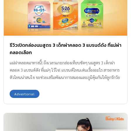
ระบบภูมิคุ้มกันของเด็กผ่าคลอด การเริ่มต้นที่แตกต่าง ทำไมคุณแม่ผ่า
คลอดจึงต้องใส่ใจเป็นพิเศษ? วิธีการคลอดนั้นส่งผลต่อพัฒนาการของ
ลูก โดยเฉพาะอย่างยิ่งคุณแม่ผ่าคลอดที่ควรใส่ใจเป็นพิเศษ เนื่องจาก
ลูกจะ “พลาดโอกาส” ในการได้รับจุลินทรีย์สุขภาพชุดแรกจากช่อง
คลอดของแม่ ซึ่งเป็น “ตัวช่วยสร้างเสริมภูมิคุ้มกันแรกๆ” ที่สำคัญใน
การสร้างรากฐานระบบภูมิคุ้มกันของร่างกาย นอกจากเรื่องภูมิคุ้มกัน
รีวิวเปิดกล่องนมสูตร 3 เด็กผ่าคลอด 3 แบรนด์ดัง ที่แม่ผ่า
แล้ว ยังมีผลการศึกษาที่ชี้ว่า การพัฒนาและการเชื่อมโยงของระบบ
คลอดเลือก
ประสาทและสมอง ในช่วงเริ่มต้นของเด็กผ่าคลอดอาจมีความแตกต่าง
จากเด็กที่คลอดธรรมชาติเล็กน้อย จากการศึกษาที่สหรัฐอเมริกา
แม่ผ่าคลอดมาทางนี้! ถึงเวลาแกะกล่องเทียบชัดๆ นมสูตร 3 เด็กผ่า
(Deoni 2019) ได้มีการสแกนสมองเปรียบเทียบระหว่างเด็กคลอด
คลอด 3 แบรนด์ดัง ที่แม่ๆ ไว้ใจ! แบรนด์ไหนเด่นเรื่องอะไร สารอาหาร
ธรรมชาติและเด็กผ่าคลอด เมื่ออายุเพียง 2 สัปดาห์ พบว่า สมองของ
ตัวไหนน่าสนใจ จะช่วยเสริมพัฒนาการสมองและภูมิคุ้มกันให้ลูกรักวัย
เด็กผ่าคลอดมีการทำงานเชื่อมโยงแตกต่างไป ส่วนสำคัญของสมองคือ
1 ขวบขึ้นไป+ ได้ยังไงบ้าง? มาดูกันเลยค่ะ ทำไม? เด็กผ่าคลอดควรได้
คอร์ปัส คาโลซัม (Corpus Callosum) ซึ่งทำหน้าที่เชื่อมโยงการทำงาน
รับการดูแลเรื่องโภชนาการเพื่อพัฒนาสมองและภูมิคุ้มกันเป็นพิเศษ…
Advertorial
ระหว่างสมองซีกซ้ายและซีกขวา […]
นั่นเป็นเพราะเด็กที่คลอดด้วยวิธีธรรมชาติและเด็กที่ผ่าคลอดมี
ภูมิคุ้มกันในร่างกายที่แตกต่างกัน และนี่คือเหตุผลที่โภชนาการพิเศษ
สำหรับเด็กผ่าคลอดนั้นสำคัญอย่างยิ่ง! วันนี้ Amarin Baby & Kids จึง
ขอคัดสรร 3 แบรนด์นมผง นมสูตร 3 เด็กผ่าคลอด ที่ออกแบบมาเพื่อ
ตอบโจทย์การดูแลเด็กผ่าคลอดโดยเฉพาะ มาแกะกล่องดูพร้อมกันค่ะ