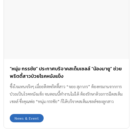
“หนุ่ม กรรชัย” ประกาศบริจาคสเต็มเซลล์ “น้องมายู” ช่วย
พริตตี้สาวป่วยโรคหนังแข็ง
ซึ้งใจแทนจริงๆ เมื่ออดีตพริตตี้สาว “จอย สุภาภร” ต้องทรมานจากการ
ป่วยเป็นโรคหนังแข็ง จนตอนนี้ทำงานไม่ได้ ต้องรักษาด้วยการฉีดสเต็ม
เซลล์ ซึ่งคุณพ่อ “หนุ่ม กรรชัย” ก็ได้บริจาคสเต็มเซลล์ของลูกสาว
“น้องมายู” ที่เก็บไว้ตั้งแต่เกิดให้คุณจอยเพื่อใช้รักษาตัว
News & Event