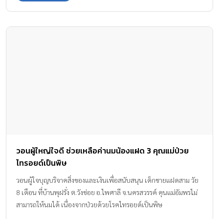
วอนผู้ใหญ่ใจดี ช่วยเหลือค่านมน้องแฝด 3 คุณแม่ป่วย
ไทรอยด์เป็นพิษ
วอนผู้ใจบุญบริจาคสิ่งของและเงินเพื่อสนับสนุน เด็กชายแฝดสาม วัย
8 เดือน ที่บ้านพุฝรั่ง ต.วังข่อย อ.ไพศาลี จ.นครสวรรค์ คุนแม่อัมพรไม่
สามารถให้นมได้ เนื่องจากป่วยด้วยโรคไทรอยด์เป็นพิษ