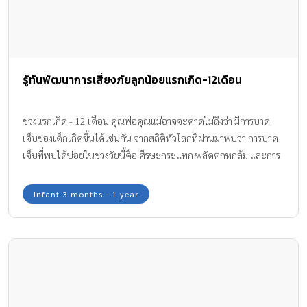
รู้ทันพัฒนาการเสี่ยงภัยลูกน้อยแรกเกิด-12เดือน
ช่วงแรกเกิด - 12 เดือน คุณพ่อคุณแม่อาจจะคาดไม่ถึงว่า มีการบาด
เจ็บของเด็กเกิดขึ้นได้เช่นกัน จากสถิติทั่วโลกที่ผ่านมาพบว่า การบาด
เจ็บที่พบได้บ่อยในช่วงวัยนี้คือ ศีรษะกระแทก พลัดตกหกล้ม และการ
กลืนสารพิษหรือวัตถุเข้าไปในร่างกาย เรามา รู้ทันพัฒนาการเสี่ยงภัย กัน
ค่ะ
Infant 3 months - 1 year