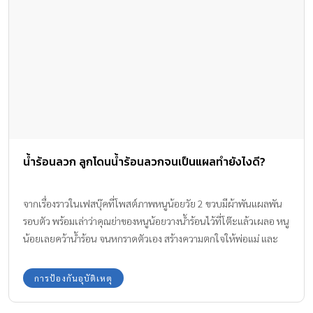
น้ำร้อนลวก ลูกโดนน้ำร้อนลวกจนเป็นแผลทำยังไงดี?
จากเรื่องราวในเฟสบุ๊คที่โพสต์ภาพหนูน้อยวัย 2 ขวบมีผ้าพันแผลพัน
รอบตัว พร้อมเล่าว่าคุณย่าของหนูน้อยวางน้ำร้อนไว้ที่โต๊ะแล้วเผลอ หนู
น้อยเลยคว้าน้ำร้อน จนหกราดตัวเอง สร้างความตกใจให้พ่อแม่ และ
ครอบครัว เรามาดูวิธีการปฐมพยาบาลเบื้องต้นเมื่อลูกถูก น้ำร้อนลวก
กันค่ะ
การป้องกันอุบัติเหตุ