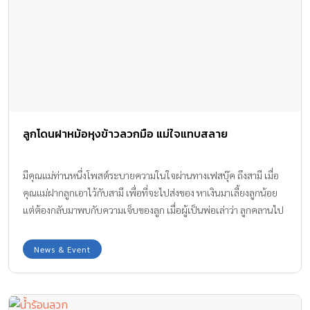
ลูกโดนฝาหม้อหุงข้าวลวกมือ แม่ใจแทบสลาย
มีคุณแม่ท่านหนึ่งโพสต์ระบายความในใจผ่านทางเฟสบุ๊ค ถึงสามี เมื่อ
คุณแม่ฝากลูกเอาไว้กับสามี เพื่อที่จะไปส่งของ หาเงินมาเลี้ยงลูกน้อย
แต่ต้องกลับมาพบกับความเจ็บของลูก เมื่อผู้เป็นพ่อเล่าว่า ลูกคลานไป
โดนฝาหม้อหุงข้าวที่กำลังเดือด แม่ใจแทบสลายเมื่อ หม้อหุงข้าวลวกมือ
ลูก
News & Event