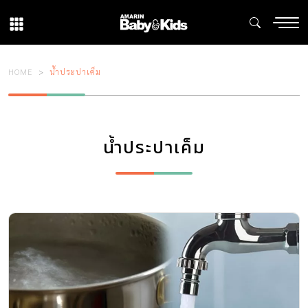
HOME
น้ำประปาเค็ม
น้ำประปาเค็ม