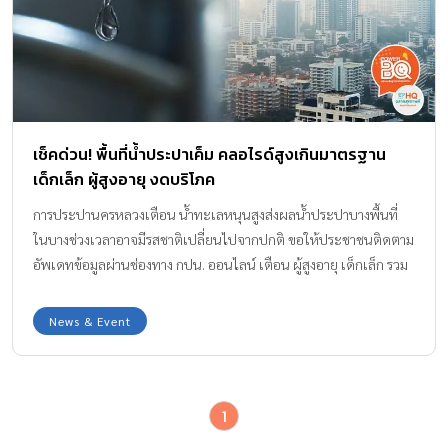
เช็คด่วน! พื้นที่น้ำประปาเค็ม คลอไรด์สูงเกินมาตรฐาน
เด็กเล็ก ผู้สูงอายุ งดบริโภค
การประปานครหลวงเตือน น้ำทะเลหนุนสูงส่งผลน้ำประปาบางพื้นที่
ในบางช่วงเวลาอาจมีรสชาติเปลี่ยนไปจากปกติ ขอให้ประชาชนติดตาม
อัพเดทข้อมูลผ่านช่องทาง กปน. ออนไลน์ เตือน ผู้สูงอายุ เด็กเล็ก รวม
ถึงผู้ป่วยโรคไต โรคหัวใจ โรคความดันโลหิตสูง โรคเบาหวาน ควรหลีก
เลี่ยงการบริโภคน้ำประปาช่วงน้ำทะเลหนุนสูง
News & Event
1