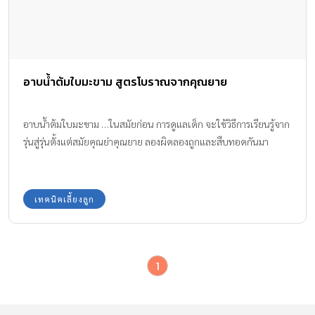
อาบน้ำต้มใบมะขาม สูตรโบราณจากคุณยาย
อาบน้ำต้มใบมะขาม …ในสมัยก่อน การดูแลเด็ก จะใช้วิธีการเรียนรู้จาก
รุ่นสู่รุ่นตั้งแต่สมัยคุณย่าคุณยาย ลองผิดลองถูกและสืบทอดกันมา
เทคนิคเลี้ยงลูก
1