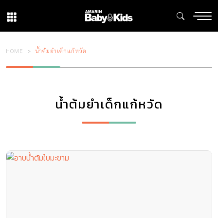
HOME
น้ำต้มยำเด็กแก้หวัด
น้ำต้มยำเด็กแก้หวัด