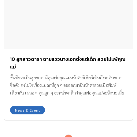
malicandaporfamily_fc น้องฮันเตอร์ ลูกชายของคุณแม่ฮาน่ากับคุณ
พ่อฮิวโก้ ที่ตอนนี้โกอินเตอร์แล้ว ที่มาจาก IG : hanahugo […]
10 ลูกสาวดารา ฉายแววนางเอกตั้งแต่เด็ก สวยไม่แพ้คุณ
แม่
ขึ้นชื่อว่าเป็นลูกดารา มีคุณพ่อคุณแม่หน้าตาดี ดีกรีเป็นถึงระดับดารา
ชื่อดัง คงไม่ใช่เรื่องแปลกที่ลูก ๆ จะออกมามีหน้าตาสวยเป๊ะพิมพ์
เดียวกัน เผลอ ๆ คุณลูก ๆ จะหน้าตาดีกว่าคุณพ่อคุณแม่ซะอีกนะเนี่ย
…ว่าแต่จะมีซุปตาร์วัยเบบี๋คนไหนที่ยิ่งโตก็ยิ่งสวยน่ารักไม่แพ้คุณแม่กัน
บ้าง วันนี้กระปุกดอทคอมจะพาไปยลโฉมลูก ๆ ดารา 10 คนดัง ที่กำลัง
News & Event
ฉายแววสวยน่ารักไม่แพ้คุณแม่มาให้ชมกันค่ะ ดูสิจะมีสาวน้อยคนไหน
กันบ้าง ตามไปดูกันเลยค่ะ ^_^ น้องณดา ลูกสาวคุณแม่ กบ สุวนันท์ ยิ่ง
โตก็ยิ่งหน้าหวาน ฉายแววนางเอกมาแต่ไกล น้องไลลา ลูกสาวคุณแม่