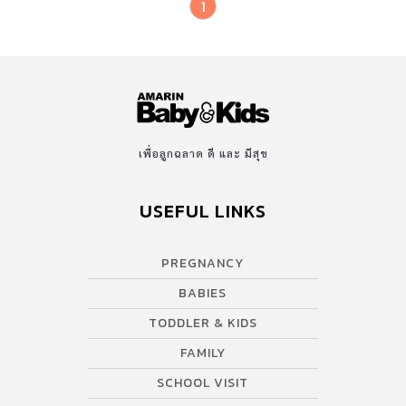
1
พอลล่า เทย์เลอร์ สาวน้อยลูกครึ่งคนนี้ สวยได้แม่เลยล่ะ น้องลียา
ลูกสาวคุณแม่ ธัญญ่า ธัญญาเรศ สวยเป๊ะ ไม่ต้องบอกก็รู้ว่าพิมพ์
เดียวกัน ^^ น้องณิริน ลูกสาวคุณแม่ หนิง ปณิตา ยิ่งโตก็ยิ่งน่ารัก
อนาคตซุปตาร์แน่นอน น้องบีน่า ลูกสาวคุณแม่ นานา ไรบีนา สาวน้อย
คนนี้สวยได้แม่มาแบบเต็ม ๆ น้องเนซซี่ ลูกสาวคุณแม่ แหม่ม […]
เพื่อลูกฉลาด ดี และ มีสุข
USEFUL LINKS
PREGNANCY
BABIES
TODDLER & KIDS
FAMILY
SCHOOL VISIT