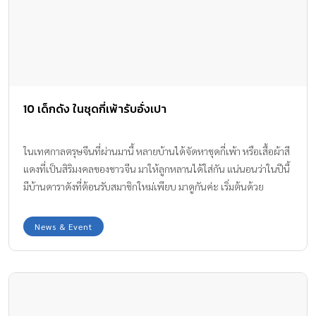
10 เด็กดัง ในชุดกี่เพ้ารับอั่งเปา
ในเทศกาลตรุษจีนที่ผ่านมานี้ หลายบ้านได้จัดหาชุดกี่เพ้า หรือเสื้อผ้าสี
แดงที่เป็นสิริมงคลของชาวจีน มาให้ลูกหลานได้ใส่กัน แน่นอนว่าในปีนี้
มีบ้านดาราดังที่ต้อนรับสมาชิกใหม่เพียบ มาดูกันค่ะ เริ่มต้นด้วย
ครอบครัวของคุณแม่พลอย ชิดจันทร์ กับลูกๆ ทั้ง 4 ที่มาจาก IG :
ploychidjun คุณแม่นานา น้องบีน่า บรู้คลิน กับคุณเจนี่ ที่มาจาก IG :
News & Event
Janienieeleven น้องโปรดสุดหล่อ หนูน้อยขวัญใจมหาชนของเราในปี
2015 ที่มาจาก IG : ppanward น้องวันใหม่รอรับซองอั่งเปาจากเฮียบอย
ที่มาจาก IG : momomama1234 น้องมายูในชุดกี่เพ้าสีชมพู มีคนกด
ไลค์กว่าหมื่นคน ที่มาจาก IG : mayfuang, kanchai ภาพน้องมะลิจาก
แฟนคลับที่สร้างอินสตาแกรมมาให้พี่ๆ ติดตาม ที่มาจาก IG :