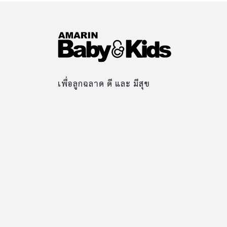
เพื่อลูกฉลาด ดี และ มีสุข