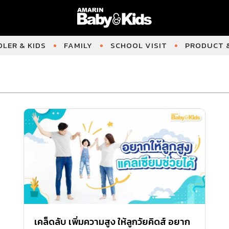
LER & KIDS
FAMILY
SCHOOL VISIT
PRODUCT &
เคล็ดลับ เพิ่มความสูง ให้ลูกวัยคิดส์ อยาก