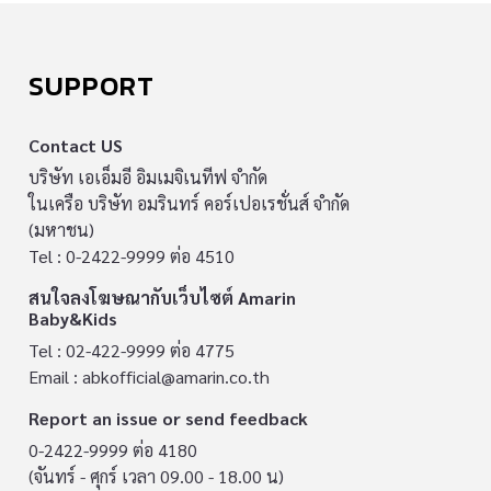
SUPPORT
Contact US
บริษัท เอเอ็มอี อิมเมจิเนทีฟ จำกัด
ในเครือ บริษัท อมรินทร์ คอร์เปอเรชั่นส์ จำกัด
(มหาชน)
Tel : 0-2422-9999 ต่อ 4510
สนใจลงโฆษณากับเว็บไซต์ Amarin
Baby&Kids
Tel : 02-422-9999 ต่อ 4775
Email :
abkofficial@amarin.co.th
Report an issue or send feedback
0-2422-9999 ต่อ 4180
(จันทร์ - ศุกร์ เวลา 09.00 - 18.00 น)