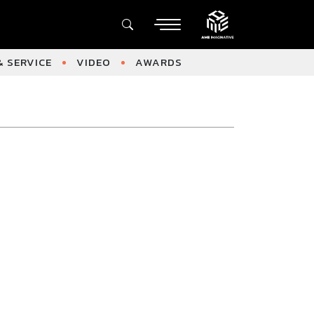
 SERVICE
VIDEO
AWARDS