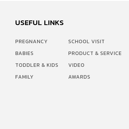
หรือรางน้ำ มีความสงบเงียบ ปลอดภัย ชมคลิป
เหตุการณ์จำลองว่าสิ่งมีชีวิตสามารถโผล่ขึ้นมาจาก
โถส้วมได้หรือไม่ เสียงจากนักจับงู “ยิ่งเมืองขยาย
USEFUL LINKS
ยิ่งพบเพิ่มขึ้น” เทวัญ กันหานินทร์ พนักงาน
ป้องกันและบรรเทาสาธารณภัยชำนาญงาน ที่ผ่าน
PREGNANCY
SCHOOL VISIT
ประสบการณ์การจับงูในเมืองมากว่า 10 ปี ระบุว่า
BABIES
PRODUCT & SERVICE
ปัจจุบันงูเพิ่มจำนวนให้จับถี่ขึ้นกว่าอดีต เนื่องจากที่
อยู่ของคนเพิ่มจำนวนขึ้นเรื่อยๆ และเข้าไปรุกล้ำที่
TODDLER & KIDS
VIDEO
อยู่อาศัยของงู “นิสัยของงู ชอบอยู่ใกล้ๆ อาหาร
FAMILY
AWARDS
พอบ้านคนมีหนู งูก็ชอบมาซุกอยู่ตามซอกบ้าน มา
วางไข่บ้าง มาโผล่ทางชักโครกบ้าง เพราะมันอาจ
เข้ามาทางท่อระบายน้ำ แล้วเผอิญไปเจอรูทางเข้า
เล็กๆ หรือรอบรั่ว รอยแตก […]