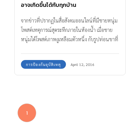
อาจเกิดขึ้นได้กับทุกบ้าน
จากข่าวที่ปรากฏในสื่อสังคมออนไลน์ที่มีชายหนุ่ม
โพสต์เหตุการณ์สุดระทึกภายในห้องน้ำ เมื่อชาย
หนุ่มได้โพสต์ภาพงูเหลือมตัวหนึ่ง กับรูปท่อนขาที่
มีเลือดไหลอาบ เล่าว่าขณะกำลังทำธุระส่วนตัวอยู่
ในห้องน้ำ ก็เจองูเหลือมตัวหนึ่งโผล่จากชักโครกมา
การป้องกันอุบัติเหตุ
April 12, 2016
ฉกกัดบริเวณท่อนขาจนเลือดไหล ทำไมงูถึงโผล่ขึ้น
มาจากส้วม? 1.ตามกลิ่นเหยื่อเข้ามา เช่น กบ เขียด
อึ่งอ่าง และหนู เพื่อจับเหยื่อกินเป็นอาหาร 2.หา
แหล่งกบดาน ซ่อนตัว หลบหนีภัยจากศัตรูผู้ล่า
หรือหาความอบอุ่น 3.หลงทางตาทมเส้นทาง
1
บังคับ เช่น เมื่อเห็นท่อระบายน้ำเป็นโพรง อุโมงค์
พอดีตัว จึงเลื้อยเข้ามาในห้องน้ำ 4.หาสถานที่ทำ
รัง วางไข่ เมื่อเห็นช่องทางที่เหมาะสม เช่น ท่อ