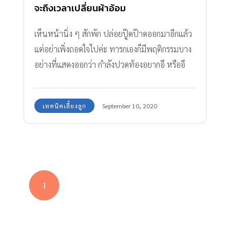
จะถึงเวลาเปลี่ยนผ้าอ้อม
เห็นหน้านิ่ง ๆ สักพัก ปล่อยปู๊ดป๊าดออกมาอีกแล้ว
แต่อย่าเพิ่งถอดใจไปค่ะ ทารกเองก็มีพฤติกรรมบาง
อย่างที่แสดงออกว่า กำลังปวดท้องอยากอึ หรืออึ
เสร็จแล้ว
เทคนิคเลี้ยงลูก
September 10, 2020
1