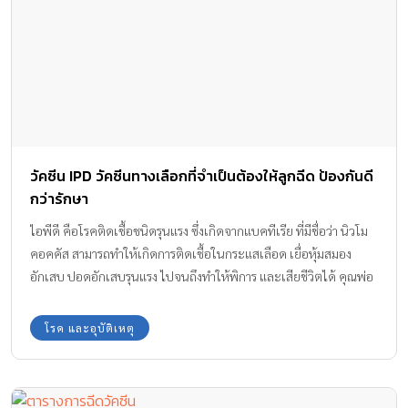
วัคซีน IPD วัคซีนทางเลือกที่จำเป็นต้องให้ลูกฉีด ป้องกันดี
กว่ารักษา
ไอพีดี คือโรคติดเชื้อชนิดรุนแรง ซึ่งเกิดจากแบคทีเรีย ที่มีชื่อว่า นิวโม
คอคคัส สามารถทำให้เกิดการติดเชื้อในกระแสเลือด เยื่อหุ้มสมอง
อักเสบ ปอดอักเสบรุนแรง ไปจนถึงทำให้พิการ และเสียชีวิตได้ คุณพ่อ
คุณแม่จึงควรศึกษาวิธีการป้องกัน เช่น การฉีด วัคซีนไอพีดี ดีกว่าการ
รักษา
โรค และอุบัติเหตุ