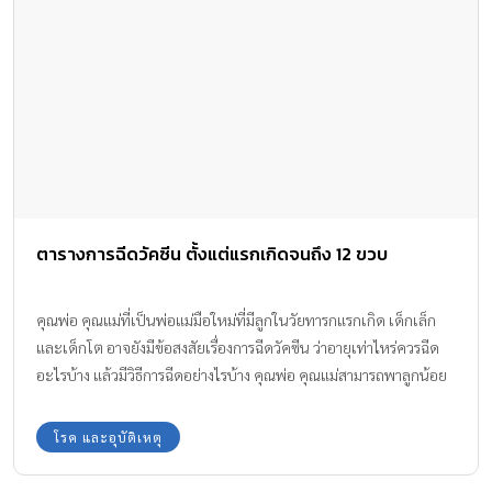
ตารางการฉีดวัคซีน ตั้งแต่แรกเกิดจนถึง 12 ขวบ
คุณพ่อ คุณแม่ที่เป็นพ่อแม่มือใหม่ที่มีลูกในวัยทารกแรกเกิด เด็กเล็ก
และเด็กโต อาจยังมีข้อสงสัยเรื่องการฉีดวัคซีน ว่าอายุเท่าไหร่ควรฉีด
อะไรบ้าง แล้วมีวิธีการฉีดอย่างไรบ้าง คุณพ่อ คุณแม่สามารถพาลูกน้อย
ไปฉีดวัคซีนได้ตั้งแต่แรกเกิด – 12 ปี ตาม ตารางการฉีดวัคซีน ดังนี้
โรค และอุบัติเหตุ