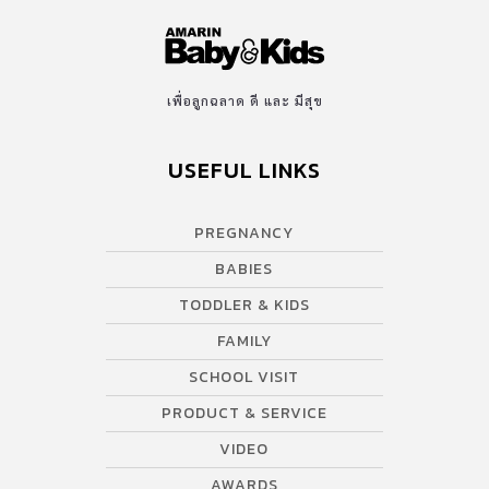
หมอได้อาศัยความชำนาญและค่อย ๆ ตัดตาข่ายออกทีละนิด จนมัน
หลุดออกจากตาข่าย ซึ่งคุณหมอเจ้าของไข้บอกว่าอาการภายนอกนั้นไม่
น่าห่วงเท่าภายใน เพราะดูเหมือนกล่องดวงใจของเด็กน้อยจะถูกพัน
เอาไว้นานพอดู หมอจึงกลัวว่าเขาอาจจะมีปัญหาเกี่ยวกับท่อปัสสาวะ
เพื่อลูกฉลาด ดี และ มีสุข
แต่หลังจากได้รับการรักษาอย่างต่อเนื่อง ในที่สุดก็ Jack ก็สามารถใช้
งานน้องชายตัวเองได้อย่างเป็นปกติ และไม่ต้องห่วงว่าจะมีผลกระทบ
USEFUL LINKS
ต่อการใช้งานในอนาคตด้วย ซึ่งหมอยังบอกอีกว่า โชคดีที่แม่ส่งเจ้าหนู
แจ๊คนั้นมารักษาได้ทันท่วงที เขาจึงไม่เป็นอะไรมาก ดังนั้น เพื่อความ
ปลอดภัยสำหรับบ้านไหนที่มีลูกชาย อย่าลืมตรวจสอบกางเกงว่ายน้ำ
PREGNANCY
ของลูกก่อนสวมใส่ทุกครั้งนะคะ และต้องมั่นใจว่า กางเกงว่ายน้ำของลูก
BABIES
แบบที่มีตาข่ายนั้น มีขนาดพอดี ไม่คับและไม่หลวมสำหรับลูกมากจน
เกินไป ขอบคุณภาพจาก : Facebook / Laura Collins ขอบคุณข้อมูล
TODDLER & KIDS
จาก : www.hotmomsclub.com, www.spokedark.tv
FAMILY
SCHOOL VISIT
PRODUCT & SERVICE
VIDEO
AWARDS