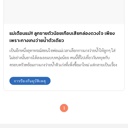
แม่เตือนแม่!! ลูกชายตัวน้อยเกือบเสียกล่องดวงใจ เพียง
เพราะกางเกงว่ายน้ำตัวเดียว
เป็นอีกหนึ่งอุทาหรณ์สอนใจพ่อแม่เวลาเลือกกางเกงว่ายน้ำให้ลูกๆ ใส่
ไม่อย่างนั้นอาจได้ลงเอยแบบหนุ่มน้อย คนนี้ที่ไปเที่ยววันหยุดกับ
ครอบครัวพร้อมกางเกงว่ายน้ำตัวเก่งที่เพิ่งซื้อมาใหม่ แต่กลายเป็นเรื่อง
สยองในชีวิตของหนูน้อยไปอีกนาน เหตุการณ์นี้เกิดขึ้นที่หาดแห่งหนึ่ง
ในสเปน ขณะที่ทุกคนกำลังเล่นน้ำอย่างสนุก จู่ๆ เหตุการณ์ไม่คาดคิดก็
การป้องกันอุบัติเหตุ
เกิดขึ้น “แจ๊ค” เด็กชายวัย 5 ขวบ ได้ร้องลั่นขึ้นมา พร้อมกับลงไปนอน
ด้วยใบหน้าที่เจ็บปวด เมื่อผู้เป็นแม่ได้ยินเสียงจึงรีบเข้าไปดู…ก็พบว่า
เกิดความผิดปกติบางอย่างกับกางเกงว่ายน้ำของลูก เมื่อตาข่ายชั้นใน
1
กางเกงว่ายน้ำนั้นได้พันกับกล่องดวงใจของหนูน้อยเอาไว้ซะแน่น จนผู้
เป็นแม่ไม่กล้าเอากรรไกรมาตัดเพราะกลัวจะโดนของสงวนของเด็ก
น้อยไปด้วย จึงต้องรีบนำตัวส่งคุณหมอทันที หลังจากได้รับยาชาและ