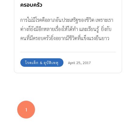
ครอบครัว
การไม่มีโรคคือลาภอันประเสริฐของชีวิต เพราะเรา
ต่างก็ยังมีอีกหลายเรื่องให้ได้ทำ และเรียนรู้ ยิ่งกับ
คนที่มีครอบครัวยิ่งอยากมีชีวิตที่แข็งแรงยืนยาว
เท่าที่จะมีได้ ทีมงาน Amarin Baby & Kids จะมา
ชวนให้ทุกครอบครัวได้ตื่นตัวในการดูแลสุขภาพให้
โรคเด็ก & อุบัติเหตุ
April 25, 2017
ห่างไกล โรคตับอักเสบ ซึ่งที่ผ่านมาจนถึงปัจจุบันนี้
กลายเป็นภัยเงียบคร่าชีวิตผู้คนมากที่สุดอีกโรคหนึ่ง
เลยค่ะ โรคตับอักเสบ เสียงเตือนจากองค์การ
อนามัยโลก! เมื่อเร็วๆ นี้ องค์การอนามัยโลก ออก
แถลงการณ์เรียกร้องรัฐบาลทั่วโลกรับมือโรคตับ
1
อักเสบ อย่างเร่งด่วน ยอดตายสูง ต่อเนื่อง ระบุ
รายงานใหม่ พบทั่วโลกมีผู้ติดเชื้อไวรัสตับอักเสบ
ชนิด B หรือ C มากถึง 325 ล้านคน จนถือเป็นเรื่อง