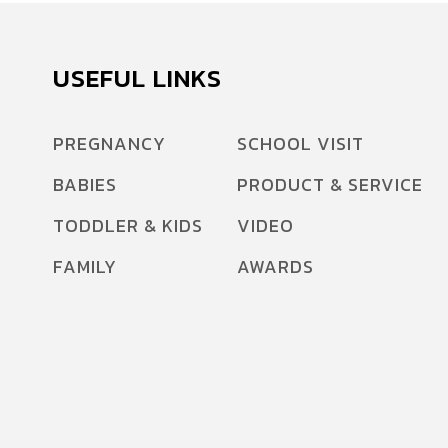
ท้าทายด้านสาธารณสุขครั้งใหญ่ Must Read
>> โรคมะเร็งในเด็ก ภัยร้ายที่ไม่ควรมองข้าม
เว็บไซต์องค์การอนามัยโลก (WHO) ออกแถลงการณ์
USEFUL LINKS
เมื่อ 21 เม.ย. เรียกร้องให้รัฐบาลทั่วโลกรับมือกับโรค
ตับอักเสบ หลัง ข้อมูลใหม่ของ WHO ประจำปี
PREGNANCY
SCHOOL VISIT
2017 พบว่า มีประชาชนทั่วโลกจำนวนมากถึง
BABIES
PRODUCT & SERVICE
325 ล้านคน ติดเชื้อไวรัสตับอักเสบ ชนิด B (HBV)
[…]
TODDLER & KIDS
VIDEO
FAMILY
AWARDS