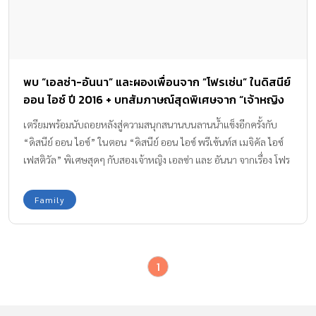
พบ “เอลซ่า-อันนา” และผองเพื่อนจาก “โฟรเซ่น” ในดิสนีย์
ออน ไอซ์ ปี 2016 + บทสัมภาษณ์สุดพิเศษจาก “เจ้าหญิง
แอเรียล”
เตรียมพร้อมนับถอยหลังสู่ความสนุกสนานบนลานน้ำแข็งอีกครั้งกับ
“ดิสนีย์ ออน ไอซ์” ในตอน “ดิสนีย์ ออน ไอซ์ พรีเซ้นท์ส เมจิคัล ไอซ์
เฟสติวัล” พิเศษสุดๆ กับสองเจ้าหญิง เอลซ่า และ อันนา จากเรื่อง โฟร
เซ่น
Family
1