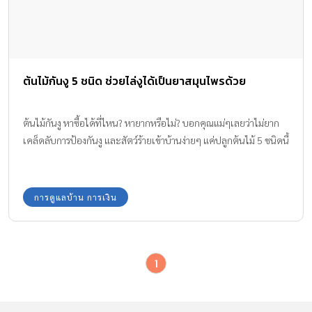
ต้นไม้กันงู 5 ชนิด ช่วยไล่งูได้เป็นยาสมุนไพรด้วย
ต้นไม้กันงู หาซื้อได้ที่ไหน? หายากหรือไม่? บอกคุณแม่ๆเลยว่าไม่ยาก
เคล็ดลับการป้องกันงู และสัตว์ร้ายเข้าบ้านง่ายๆ แค่ปลูกต้นไม้ 5 ชนิดนี้
การดูแลบ้าน การเงิน
1