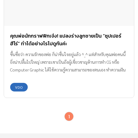
คุณพ่อนักกราฟฟิกเจ๋ง! แปลงร่างลูกชายเป็น “ซุปเปอร์
ฮีโร่” ทำได้อย่างไรไปดูกันค่ะ
ขึ้นชื่อว่า ความรักของพ่อ ก็น่าชื่นใจอยู่แล้ว ^_^ แต่สำหรับคุณพ่อคนนี้
ยิ่งน่าปลื้มไปใหญ่ เพราะเขาเป็นถึงผู้เชี่ยวชาญด้านการทำ CG หรือ
Computer Graphic ได้ใช้ความรู้ความสามารถของตนเอง ทำความฝัน
ของลูกที่อยากเป็น “ซุปเปอร์ฮีโร่” ให้เป็นจริงได้!! คุณพ่อ Daniel เป็น
นักทำคอมพิวเตอร์กราฟฟิกให้กับ DreamWorks สตูดิโอยักษ์ใหญ่ใน
VDO
สหรัฐฯ เขาทำคลิปวิดีโอที่กำลังโด่งดังไปในยูทูปในขณะนี้ โดยเริ่มจาก
วิดีโอชื่อ “Action Movie Kid” ซึ่งเป็นการตัดต่อกราฟฟิกให้ลูกชาย
ของเขาเป็น “ซุปเปอร์ฮีโร่” หรือตัวละครดังๆ จากเรื่อง Star Wars,
1
Batman และ Iron Man ซึ่งในขณะนี้ “Action Movie Kid : Volume
1” มียอดชมกว่า 20 ล้านวิวแล้ว และคาดว่า จะมีเพิ่มขึ้นอย่างต่อเนื่อง
ยังไม่พอ! คุณพ่อผู้มากความสามารถรายนี้ ยังทำ “Action Movie Kid: