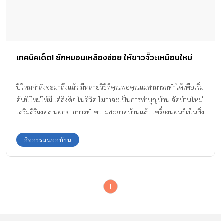
เทคนิคเด็ด! ซักหมอนเหลืองอ๋อย ให้ขาวจั๊วะเหมือนใหม่
ปีใหม่กำลังจะมาถึงแล้ว มีหลายวิธีที่คุณพ่อคุณแม่สามารถทำได้เพื่อเริ่ม
ต้นปีใหม่ให้มีแต่สิ่งดีๆ ในชีวิต ไม่ว่าจะเป็นการทำบุญบ้าน จัดบ้านใหม่
เสริมสิริมงคล นอกจากการทำความสะอาดบ้านแล้ว เครื่องนอนก็เป็นสิ่ง
ที่ส่งผลต่อสุขภาพของทุกคนในครอบครัวเช่นกัน เราจึงอยากชวนคุณ
มา "ซักหมอน" สีเหลืองอ๋อยของลูกน้อย ให้กลับมาขาวเหมือนใหม่ดัง
กิจกรรมนอกบ้าน
เดิม เพื่อสุขอนามัยที่ดีกันค่ะ
1