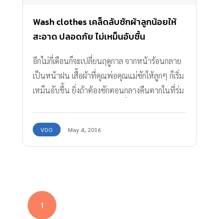
Wash clothes เคล็ดลับซักผ้าลูกน้อยให้
สะอาด ปลอดภัย ไม่เหม็นอับชื้น
อีกไม่กี่เดือนก็จะเปลี่ยนฤดูกาล จากหน้าร้อนกลาย
เป็นหน้าฝน เสื้อผ้าที่คุณพ่อคุณแม่ซักให้ลูกๆ ก็เริ่ม
เหม็นอับชื้น ยิ่งถ้าต้องซักตอนกลางคืนตากในที่ร่ม
อีก ไม่เจอกับแสงแดดเลยยิ่งอับชื้นเข้าไปใหญ่ ไม่
ต้องกังวล เรามีเคล็ดลับซักผ้าลูกน้อย (Wash
VDO
May 4, 2016
Clothes) ให้สะอาด ปลอดภัย ไม่อับชื้น
1