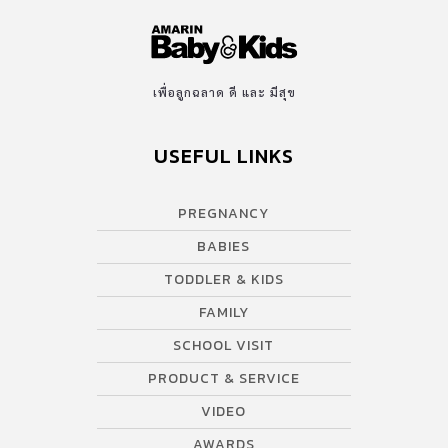
เพื่อลูกฉลาด ดี และ มีสุข
USEFUL LINKS
PREGNANCY
BABIES
TODDLER & KIDS
FAMILY
SCHOOL VISIT
PRODUCT & SERVICE
VIDEO
AWARDS