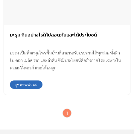
มะรุม กินอย่างไรให้ปลอดภัยและได้ประโยชน์
มะรุม เป็นพืชสมุนไพรพื้นบ้านที่สามารถรับประทานได้ทุกส่วน ทั้งฝัก
ใบ ดอก เมล็ด ราก และลำต้น ซึ่งมีประโยชน์ต่อร่างกาย โดยเฉพาะใน
คุณแม่ตั้งครรภ์ และให้นมลูก
สุขภาพพ่อแม่
1