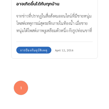
อาจเกิดขึ้นได้กับทุกบ้าน
จากข่าวที่ปรากฏในสื่อสังคมออนไลน์ที่มีชายหนุ่ม
โพสต์เหตุการณ์สุดระทึกภายในห้องน้ำ เมื่อชาย
หนุ่มได้โพสต์ภาพงูเหลือมตัวหนึ่ง กับรูปท่อนขาที่
มีเลือดไหลอาบ เล่าว่าขณะกำลังทำธุระส่วนตัวอยู่
ในห้องน้ำ ก็เจองูเหลือมตัวหนึ่งโผล่จากชักโครกมา
การป้องกันอุบัติเหตุ
April 12, 2016
ฉกกัดบริเวณท่อนขาจนเลือดไหล ทำไมงูถึงโผล่ขึ้น
มาจากส้วม? 1.ตามกลิ่นเหยื่อเข้ามา เช่น กบ เขียด
อึ่งอ่าง และหนู เพื่อจับเหยื่อกินเป็นอาหาร 2.หา
แหล่งกบดาน ซ่อนตัว หลบหนีภัยจากศัตรูผู้ล่า
หรือหาความอบอุ่น 3.หลงทางตาทมเส้นทาง
1
บังคับ เช่น เมื่อเห็นท่อระบายน้ำเป็นโพรง อุโมงค์
พอดีตัว จึงเลื้อยเข้ามาในห้องน้ำ 4.หาสถานที่ทำ
รัง วางไข่ เมื่อเห็นช่องทางที่เหมาะสม เช่น ท่อ