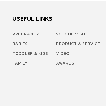
หรือรางน้ำ มีความสงบเงียบ ปลอดภัย ชมคลิป
เหตุการณ์จำลองว่าสิ่งมีชีวิตสามารถโผล่ขึ้นมาจาก
โถส้วมได้หรือไม่ เสียงจากนักจับงู “ยิ่งเมืองขยาย
USEFUL LINKS
ยิ่งพบเพิ่มขึ้น” เทวัญ กันหานินทร์ พนักงาน
ป้องกันและบรรเทาสาธารณภัยชำนาญงาน ที่ผ่าน
PREGNANCY
SCHOOL VISIT
ประสบการณ์การจับงูในเมืองมากว่า 10 ปี ระบุว่า
BABIES
PRODUCT & SERVICE
ปัจจุบันงูเพิ่มจำนวนให้จับถี่ขึ้นกว่าอดีต เนื่องจากที่
อยู่ของคนเพิ่มจำนวนขึ้นเรื่อยๆ และเข้าไปรุกล้ำที่
TODDLER & KIDS
VIDEO
อยู่อาศัยของงู “นิสัยของงู ชอบอยู่ใกล้ๆ อาหาร
FAMILY
AWARDS
พอบ้านคนมีหนู งูก็ชอบมาซุกอยู่ตามซอกบ้าน มา
วางไข่บ้าง มาโผล่ทางชักโครกบ้าง เพราะมันอาจ
เข้ามาทางท่อระบายน้ำ แล้วเผอิญไปเจอรูทางเข้า
เล็กๆ หรือรอบรั่ว รอยแตก […]