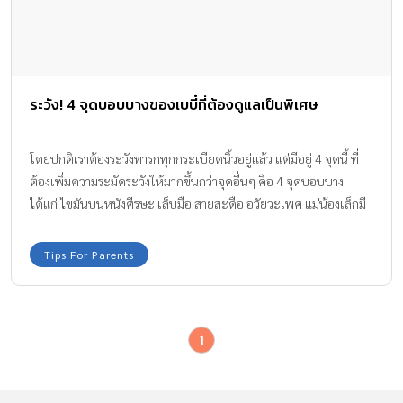
ระวัง! 4 จุดบอบบางของเบบี๋ที่ต้องดูแลเป็นพิเศษ
โดยปกติเราต้องระวังทารกทุกกระเบียดนิ้วอยู่แล้ว แต่มีอยู่ 4 จุดนี้ ที่
ต้องเพิ่มความระมัดระวังให้มากขึ้นกว่าจุดอื่นๆ คือ 4 จุดบอบบาง
ได้แก่ ไขมันบนหนังศีรษะ เล็บมือ สายสะดือ อวัยวะเพศ แม่น้องเล็กมี
เคล็ดลับดีๆ เกี่ยวกับการดูแล 4 นี้ของลูกน้อยมาฝากคุณพ่อ คุณแม่ค่ะ
Tips For Parents
1