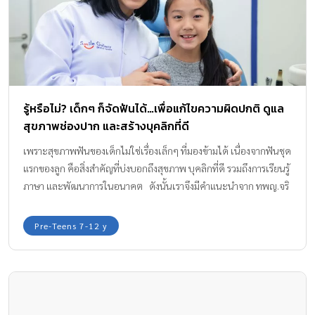
รู้หรือไม่? เด็กๆ ก็จัดฟันได้…เพื่อแก้ไขความผิดปกติ ดูแล
สุขภาพช่องปาก และสร้างบุคลิกที่ดี
เพราะสุขภาพฟันของเด็กไม่ใช่เรื่องเล็กๆ ที่มองข้ามได้ เนื่องจากฟันชุด
แรกของลูก คือสิ่งสำคัญที่บ่งบอกถึงสุขภาพ บุคลิกที่ดี รวมถึงการเรียนรู้
ภาษา และพัฒนาการในอนาคต ดังนั้นเราจึงมีคำแนะนำจาก ทพญ.จริ
นทร โคธีรานุรักษ์ หรือคุณหมอลิลลี่ ทันตแพทย์ผู้เชี่ยวชาญเฉพาะทาง
เด็กและการจัดฟันในเด็ก จาก Smile Gallery คลินิกทันตกรรมเด็กชื่อ
Pre-Teens 7-12 y
ดัง มาให้ความรู้คุณพ่อคุณแม่เรื่องการใส่ใจดูแลสุขภาพฟันให้ลูกตั้งแต่
ยังเล็ก และแก้ไขความผิดปกติด้วยการจัดฟันตั้งแต่เนิ่นๆ เพื่อลด
ปัญหาต่างๆ ที่อาจเกิดขึ้นกับลูกรักได้ในอนาคต