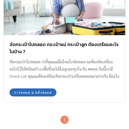
(แปรงสีฟัน ยาสีฟัน ชุดชั้นใน ผ้าอนามัย) เป็นต้น ของใช้เด็กที่แนะนำ
เตรียมไปให้พร้อมใช้ ก็ได้แก่ ครีมอาบน้ำเด็ก ผ้าอ้อมสำเร็จรูป คาร์ซีท
เป้อุ้มเด็ก และ เครื่องปั๊มนม จากประสบการณ์นะคะ ของใช้เด็กทั้งหมด
นี้ คุณพ่อคุณแม่ต้องได้ใช้ค่ะ 5 ไอเทมของใช้เด็กอ่อน […]
จัดกระเป๋าไปคลอด กระเป๋าแม่ กระเป๋าลูก ต้องเตรียมอะไร
ไปบ้าง ?
จัดกระเป๋าไปคลอด ว่าที่คุณแม่มือใหม่ใกล้คลอด จะต้องจัดเตรียม
อะไรไว้ให้พร้อมบ้าง เพื่อที่จะได้ไม่ฉุกละหุกในวัน คลอด วันนี้เรามี
Check List คุณแม่ต้องเตรียมจัดกระเป๋าเตรียมคลอดมาฝากกัน มีอะไร
มาดูเลย
การคลอด & หลังคลอด
1