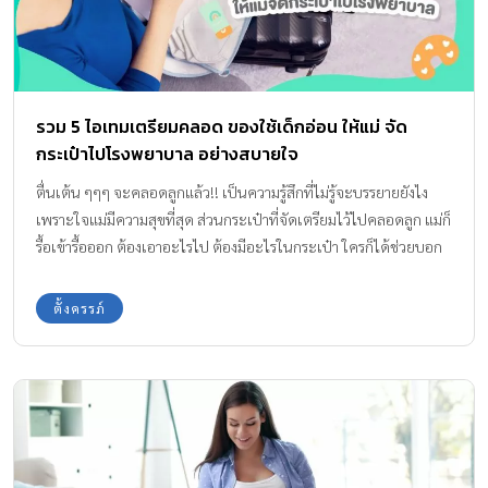
รวม 5 ไอเทมเตรียมคลอด ของใช้เด็กอ่อน ให้แม่ จัด
กระเป๋าไปโรงพยาบาล อย่างสบายใจ
ตื่นเต้น ๆๆๆ จะคลอดลูกแล้ว!! เป็นความรู้สึกที่ไม่รู้จะบรรยายยังไง
เพราะใจแม่มีความสุขที่สุด ส่วนกระเป๋าที่จัดเตรียมไว้ไปคลอดลูก แม่ก็
รื้อเข้ารื้อออก ต้องเอาอะไรไป ต้องมีอะไรในกระเป๋า ใครก็ได้ช่วยบอก
แม่ที มาค่ะกองบรรณาธิการ Amarin Baby & Kids ขอเป็นผู้ช่วยให้คุณ
แม่ จัดกระเป๋าไปโรงพยาบาล เตรียมคลอด กันอย่างสบายใจ สำหรับ
ตั้งครรภ์
ของใช้เด็กอ่อน ที่เหมาะกับเด็กทารกใช้ได้ตั้งแต่แรกเกิด เราได้ลิสต์มา
ให้แล้วค่ะ จัดกระเป๋าไปโรงพยาบาล เตรียมคลอด เบื้องต้นในเรื่องของ
เอกสารที่ต้องนำไปด้วยให้พร้อม ห้ามลืมเด็ดขาด! ได้แก่ บัตรประชาชน
สำเนาทะเบียนบ้าน เอกสารหรือสมุดฝากครรภ์ ใบนัดแพทย์บันทึกการ
ตั้งครรภ์ เอกสารประกันสุขภาพ ชื่อลูกสำหรับเตรียมแจ้งเกิด ชุดเสื้อผ้า
ของแม่ และลูก สำหรับใส่กลับบ้าน รวมถึงของใช้ส่วนคุณแม่