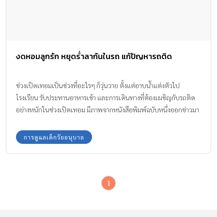
งดหอมลูกรัก หยุดร่ำลากันในรถ แก้ปัญหารถติด
ช่วงเปิดเทอมเป็นช่วงที่อะไรๆ ก็วุ่นวาย ตั้งแต่อาบน้ำแต่งตัวไป
โรงเรียน รับประทานอาหารเช้า และการเดินทางที่ต้องเผชิญกับรถติด
อย่างหนักในช่วงเปิดเทอม มีภาพจากหนังสือพิมพ์ฉบับหนึ่งออกข่าวมา
ว่าให้ งดหอมลูกรัก ล่ำลากันในรถแก้ปัญหารถติดขัดในช่วงเปิดเทอมได้
การดูแลเด็กวัยอนุบาล
1