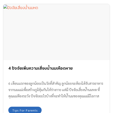
4 ปัจจัยเพิ่มความเสี่ยงน้ำนมเหือดหาย
6 เดือนแรกของลูกน้อยเป็นวัยที่สำคัญ ลูกน้อยจะต้องได้รับสารอาหาร
จากนมแม่เพื่อสร้างภูมิคุ้มกันให้ร่างกาย แต่มี ปัจจัยเสี่ยงน้ำนมหด ที่
คุณแม่ต้องระวัง ปัจจัยอะไรบ้างที่จะทำให้น้ำนมของคุณแม่มีโอกาส
เหือดแห้ง ลดน้อยลง หรือท่อน้ำนมเกิดการอุดตันได้ ลองมาสำรวจกัน
เลยค่ะ
Tips For Parents