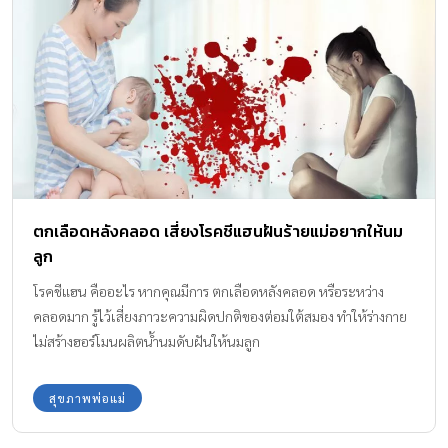
ตกเลือดหลังคลอด เสี่ยงโรคชีแฮนฝันร้ายแม่อยากให้นม
ลูก
โรคชีแฮน คืออะไร หากคุณมีการ ตกเลือดหลังคลอด หรือระหว่าง
คลอดมาก รู้ไว้เสี่ยงภาวะความผิดปกติของต่อมใต้สมอง ทำให้ร่างกาย
ไม่สร้างฮอร์โมนผลิตน้ำนมดับฝันให้นมลูก
สุขภาพพ่อแม่