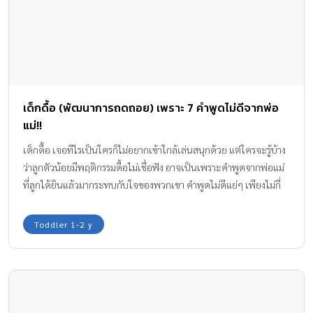
เด็กดื้อ (พัฒนาการถดถอย) เพราะ 7 คำพูดไม่ดีจากพ่อ
แม่!!
เด็กดื้อ เจอทีไรเป็นใครก็ไม่อยากเข้าใกล้เล่นสนุกด้วย แต่ใครจะรู้บ้าง
ว่าลูกตัวน้อยมีพฤติกรรมดื้อไม่เชื่อฟัง อาจเป็นเพราะคำพูดจากพ่อแม่
ที่ลูกได้ยินแล้วมากระทบกับใจของพวกเขา คำพูดไม่ดีแย่ๆ เพียงไม่กี่
คำสามารถส่งผลให้ลูกกลายเป็นเด็กดื้อ และเสี่ยงต่อพัฒนาการถดถอย
ได้ค่ะ ทีมงาน Amarin Baby & Kids มีคำพูดต้องห้ามที่ไม่ควรพูดกับลูก
Toddler 1-2 y
มาให้ทราบกันค่ะ