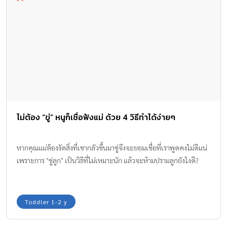
ไม่ต้อง “ขู่” หนูก็เชื่อฟังแม่ ด้วย 4 วิธีทำได้ง่ายๆ
หากคุณแม่ต้องงัดสิ่งที่เขากลัวขึ้นมาขู่จึงจะยอมเชื่อที่เราพูดคงไม่ดีแน่
เพราะการ "ขู่ลูก" เป็นวิธีที่ไม่เหมาะนัก แล้วจะห้ามปรามลูกยังไงดี?
Toddler 1-2 y