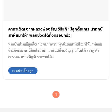
คาถาเด็ด! จากหลวงพ่อจรัญ วิธีแก้ “มีลูกดื้อเกเร นำทุกข์
สาหัสมาให้” พลิกชีวิตได้ทั้งครอบครัว!
หากบ้านไหนมีลูกดื้อเกเร จนนำความทุกข์แสนสาหัสใจมาให้แก่พ่อแม่
ซึ่งแม้จะสรรหาวิธีแก้ไขมามากมาย แต่ก็จนปัญญาแก้ไม่ได้ ลองดู คำ
สอนหลวงพ่อจรัญ รับรองช่วยได้!!
เทคนิคเลี้ยงลูก
1