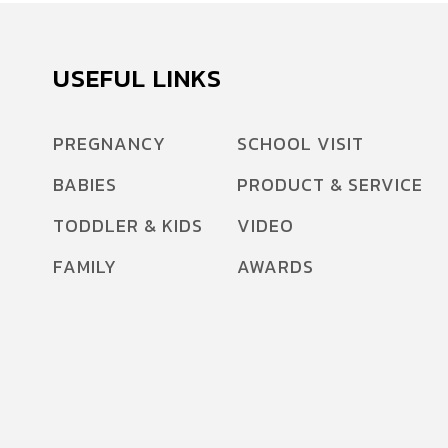
บอกต่อ เซรั่มที่มีเนื้อบางเบา ซึมซาบเข้าสู่ผิวได้เร็ว
มากๆ บำรุงผิวได้ล้ำลึก ผิวของคุณจะถูกปลอบ
ประโลมและชุ่มชื้นขึ้นมาอย่างน่าเหลือเชื่อ แถมเซ
USEFUL LINKS
รั่มตัวนี้ยังช่วยลดสิวอุดตัน ลดการระคายเคือง
ป้องกันผิวเสื่อมสภาพ ผิวแพ้ง่าย ผิวบอบบาง หรือ
PREGNANCY
SCHOOL VISIT
เป็นสิวง่าย ก็เอาอยู่ คุณแม่ตั้งครรภ์ใช้ได้ ปลอดภัย
BABIES
PRODUCT & SERVICE
เพราะผ่านการทดสอบโดยแพทย์ผิวหนังจาก
สหรัฐอเมริกามาเป็นที่เรียบร้อย เพียงใช้หลังล้าง
TODDLER & KIDS
VIDEO
หน้า ทาให้ทั่วใบหน้า นวดเป็นวงกลมจนเซรั่มซึม
FAMILY
AWARDS
เข้าสู่ผิว บำรุงด้วยเซรั่มตัวนี้วันละ 2 ครั้ง ยิ่งใช้คู่กับ
มอยช์เจอไรเซอร์ของ PregSkin ยิ่งดี PregSkin
Intensive Hydrating Stretch Mark […]