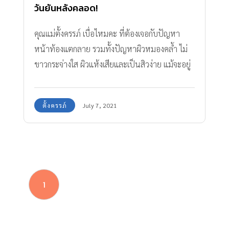
วันยันหลังคลอด!
คุณแม่ตั้งครรภ์ เบื่อไหมคะ ที่ต้องเจอกับปัญหา
หน้าท้องแตกลาย รวมทั้งปัญหาผิวหมองคล้ำ ไม่
ขาวกระจ่างใส ผิวแห้งเสียและเป็นสิวง่าย แม้จะอยู่
ในช่วงของการตั้งครรภ์ ซึ่งมีภาวะฮอร์โมน
แปรปรวนที่ส่งผลเสียต่อผิวพรรณโดยหลีกเลี่ยงได้
ตั้งครรภ์
July 7, 2021
ยาก แต่เชื่อว่าคงไม่มีคุณแม่คนไหน อยากมีผิว
หมองคล้ำ หรือผิวแห้งเสีย ใช่หรือไม่ ในขณะที่ท้อง
โตขึ้นเรื่อยๆ ปัญหาหน้าท้องแตกลายก็ตามมา
ติดๆ เอาล่ะค่ะ ในเมื่อปัญหาเหล่านี้ ทำให้คุณแม่
กังวลใจ PregSkin จึงได้คิดค้นสกินแคร์สำหรับคน
1
ท้อง เพื่อมาช่วยแก้ไขปัญหานี้โดยเฉพาะ
PregSkin Blemish Control Skin-Clearing Serum
เริ่มต้นกันที่เซรั่มสำหรับคนท้อง ตัวนี้ใช้ดีจนอยาก