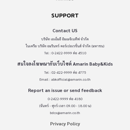
SUPPORT
Contact US
บริษัท เอเอ็มอี อิมเมจิเนทีฟ จำกัด
ในเครือ บริษัท อมรินทร์ คอร์เปอเรชั่นส์ จำกัด (มหาชน)
Tel : 0-2422-9999 ต่อ 4510
สนใจลงโฆษณากับเว็บไซต์ Amarin Baby&Kids
Tel : 02-422-9999 ต่อ 4775
Email :
abkofficial@amarin.co.th
Report an issue or send feedback
0-2422-9999 ต่อ 4180
(จันทร์ - ศุกร์ เวลา 09.00 - 18.00 น)
bdcx@amarin.co.th
Privacy Policy