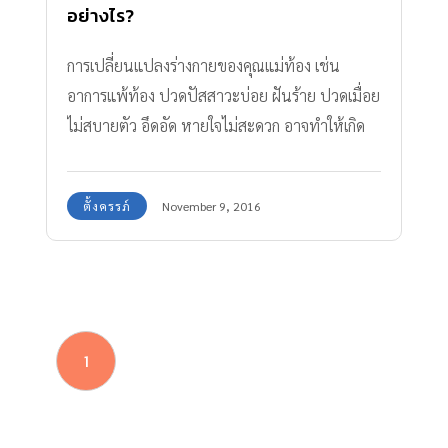
อย่างไร?
การเปลี่ยนแปลงร่างกายของคุณแม่ท้อง เช่น
อาการแพ้ท้อง ปวดปัสสาวะบ่อย ฝันร้าย ปวดเมื่อย
ไม่สบายตัว อึดอัด หายใจไม่สะดวก อาจทำให้เกิด
ปัญหา คนท้อง นอนไม่หลับ และอ่อนเพลีย จาก
การพักผ่อนไม่เพียงพอ ซึ่งการที่ คนท้อง นอนไม่
ตั้งครรภ์
November 9, 2016
พอ นั้นมีงานวิจัยชี้ว่า เป็นอันตรายต่อลูกในท้อง
1