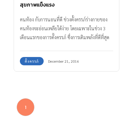
สุขภาพแข็งแรง
คนท้อง กับการนอนที่ดี ช่วงตั้งครรภ์ร่างกายของ
คนท้องจะอ่อนเพลียได้ง่าย โดยเฉพาะในช่วง 3
เดือนแรกของการตั้งครรภ์ ซึ่งการเติมพลังที่ดีที่สุด
ให้กับร่างกายก็คือ การได้นอนหลับพักผ่อนอย่าง
เพียงพอ การนอนที่ดีของแม่ จะทำให้ลูกในครรภ์
ตั้งครรภ์
December 21, 2016
นอนหลับได้ดีด้วยเช่นกัน ทีมงาน Amarin Baby &
Kids มีประโยชน์จากการนอนหลับที่ดีของคนท้อง
มาให้ได้ทราบกันค่ะ
1