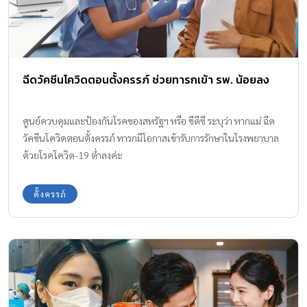
ฉีดวัคซีนโควิดตอนตั้งครรภ์ ช่วยทารกเข้า รพ. น้อยลง
ศูนย์ควบคุมและป้องกันโรคของสหรัฐฯ หรือ ซีดีซี ระบุว่า หากแม่ ฉีด
วัคซีนโควิดตอนตั้งครรภ์ ทารกมีโอกาสเข้ารับการรักษาในโรงพยาบาล
ด้วยโรคโควิด-19 ต่ำลงค่ะ
ตั้งครรภ์