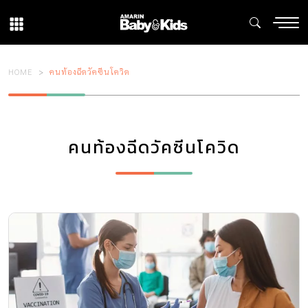
HOME
คนท้องฉีดวัคซีนโควิด
คนท้องฉีดวัคซีนโควิด