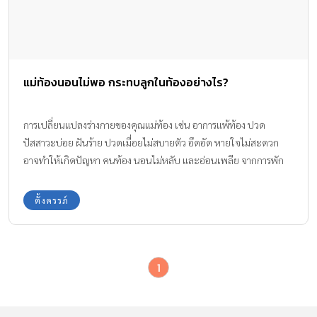
แม่ท้องนอนไม่พอ กระทบลูกในท้องอย่างไร?
การเปลี่ยนแปลงร่างกายของคุณแม่ท้อง เช่น อาการแพ้ท้อง ปวด
ปัสสาวะบ่อย ฝันร้าย ปวดเมื่อยไม่สบายตัว อึดอัด หายใจไม่สะดวก
อาจทำให้เกิดปัญหา คนท้อง นอนไม่หลับ และอ่อนเพลีย จากการพัก
ผ่อนไม่เพียงพอ ซึ่งการที่ คนท้อง นอนไม่พอ นั้นมีงานวิจัยชี้ว่า เป็น
อันตรายต่อลูกในท้อง
ตั้งครรภ์
1