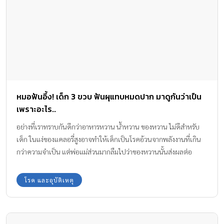
หมอฟันอึ้ง! เด็ก 3 ขวบ ฟันผุแทบหมดปาก มาดูกันว่าเป็น
เพราะอะไร..
อย่างที่เราทราบกันดีกว่าอาหารหวาน น้ำหวาน ของหวาน ไม่ดีสำหรับ
เด็ก ในแง่ของแคลอรี่สูงอาจทำให้เด็กเป็นโรคอ้วนจากพลังงานที่เกิน
กว่าความจำเป็น แต่พ่อแม่ส่วนมากลืมไปว่าของหวานนั้นส่งผลต่อ
สุขภาพในช่องปากของลูกด้วย ภาพที่หยิบยกมานี้อาจจะดูโหดไปเสีย
หน่อย แต่นี่คือเหตุการณ์ที่เกิดขึ้นจริง และเกิดขึ้นบ่อย จนคุณหมอฟัน
โรค และอุบัติเหตุ
เห็นแล้วอยากจะร้องไห้แทนเจ้าหนูน้อยผู้น่าสงสาร