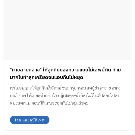
“ทางสายกลาง” ให้ลูกกินของหวานแบบไม่เสพย์ติด ห้าม
มากไปทำลูกเครียดจนแอบกินไม่หยุด
เราไม่อนุญาตให้ลูกกินน้ำอัดลม ขนมกรุบกรอบ แต่ปู่ย่า ตายาย อากง
อาม่า ฯลฯ ให้มาจะทำอย่างไร ปฏิเสธทุกครั้งก็คงไม่ดี แต่ปล่อยไปคง
ตบะแตกแน่ ตอนนี้ก็แทบจะฉุดกันไม่อยู่แล้วค่ะ
โรค และอุบัติเหตุ