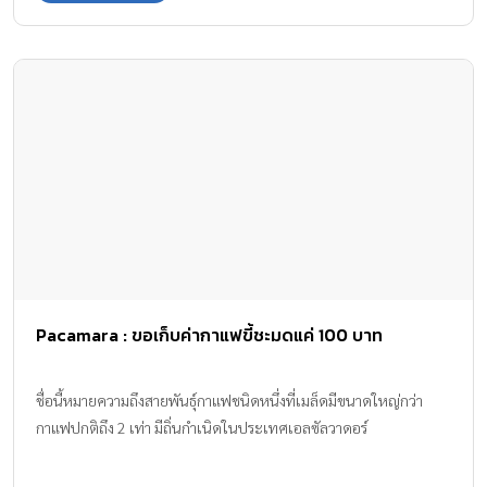
พิถีพิถันเป็นพิเศษ มร. จูเลียน เบอร์นแฮม (ที่ 3 จากซ้าย) ผู้อำนวยการ
ฝ่ายขายบริษัทผู้ผลิตเครื่องดื่มประเภทร้อนชั้นนำจากประเทศอังกฤษ
จัดงานแถลงข่าวเพื่อแนะนำกาแฟ “แตร์กครัวร์” มาชูปิกชู กาแฟ อารา
บิก้า 100% ระดับพรีเมี่ยมจากประเทศเปรู พร้อมจัดกิจกรรมเรียนรู้
เกี่ยวกับ ศาสตร์และศิลป์ของการชงกาแฟจาก มิสโจแอนนา ลอว์สัน (ที่
4 จากซ้าย) ผู้จัดการฝ่ายจัดซื้อและตรวจสอบคุณภาพของ
CAFÉDIRECT และ Q-Grade Coffee Master Cupper หนึ่งในผู้
เชี่ยวชาญทางด้านกาแฟระดับโลกที่มาแนะนำถึงลักษณะพิเศษเฉพาะ
ของกาแฟ “แตร์กครัวร์” ที่มีรสชาติโดดเด่นกว่ากาแฟทั่วไป และผู้เข้า
ร่วมในงานยังได้จิบกาแฟ […]
Pacamara : ขอเก็บค่ากาแฟขี้ชะมดแค่ 100 บาท
ชื่อนี้หมายความถึงสายพันธุ์กาแฟชนิดหนึ่งที่เมล็ดมีขนาดใหญ่กว่า
กาแฟปกติถึง 2 เท่า มีถิ่นกำเนิดในประเทศเอลซัลวาดอร์