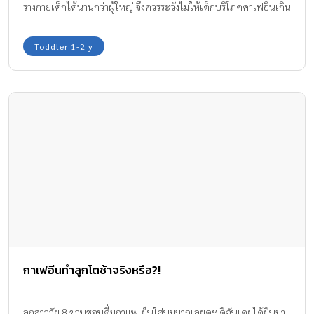
ร่างกายเด็กได้นานกว่าผู้ใหญ่ จึงควรระวังไม่ให้เด็กบริโภคคาเฟอีนเกิน
วันละ 100 มิลลิกรัม
Toddler 1-2 y
กาเฟอีนทำลูกโตช้าจริงหรือ?!
ลูกสาววัย 8 ขวบชอบดื่มกาแฟเย็นใส่นมมากเลยค่ะ ดิฉันเคยได้ยินมา