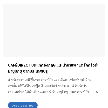
CAFÉDIRECT ประเทศอังกฤษ แนะนำกาแฟ “แตร์กครัวร์”
มาชูปิกชู จากประเทศเปรู
สำหรับคอกาแฟที่ชื่นชอบอาราบิก้า และเลิฟกาแฟระดับพรีเมี่ยม
เท่านั้น บริษัท รีโนวา ฟู้ด ตัวแทนจัดจำหน่าย คาเฟ่ ไดเร็ค ใน
ประเทศไทย ได้นำเข้า “แตร์กครัวร์” มาชูปิกชู กาแฟ อาราบิก้า 100%
ระดับพรีเมี่ยมจากประเทศเปรู ซึ่งมี 3 สูตร และผ่านการตรวจสอบคัด
เกรดเมล็ดกาแฟตามมาตรฐานของ CAFÉDIRECT ที่เข้มงวดและ
Uncategorized