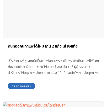
คนท้องกินกาแฟได้ไหม เกิน 2 แก้ว เสี่ยงแท้ง
เป็นคำถามที่คุณแม่นักดื่มกาแฟหลายคนสงสัย คนท้องกินกาแฟได้ไหม
อันตรายรึเปล่า? จากผลการวิจัย เจอร์ เมน บัค ลุยส์ ผู้อำนวยการ
สำนักงานวิจัยสุขภาพประชากรภายใน (IPHR) ในสังกัดสถาบันสุขภาพ
และพัฒนาการเด็กแห่งชาติ (NICHD) เมื่อปลายเดือนมีนาคมที่ผ่านมา
สุขภาพแม่ท้อง