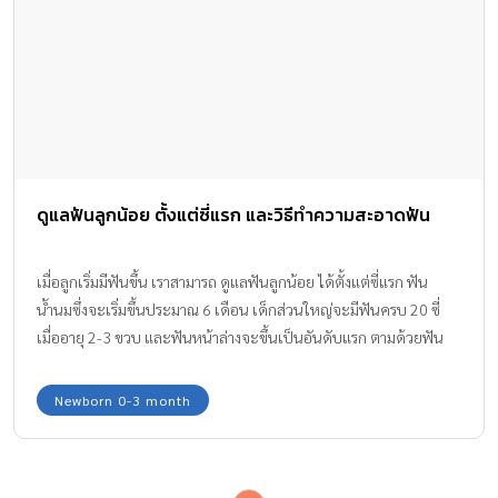
ดูแลฟันลูกน้อย ตั้งแต่ซี่แรก และวิธีทำความสะอาดฟัน
เมื่อลูกเริ่มมีฟันขึ้น เราสามารถ ดูแลฟันลูกน้อย ได้ตั้งแต่ซี่แรก ฟัน
น้ำนมซึ่งจะเริ่มขึ้นประมาณ 6 เดือน เด็กส่วนใหญ่จะมีฟันครบ 20 ซี่
เมื่ออายุ 2-3 ขวบ และฟันหน้าล่างจะขึ้นเป็นอันดับแรก ตามด้วยฟัน
หน้าบนภายใน 1-2 เดือน ส่วนใหญ่ฟันน้ำนมจะหลุดประมาณ 6-7
ขวบ และมีฟันแท้
Newborn 0-3 month