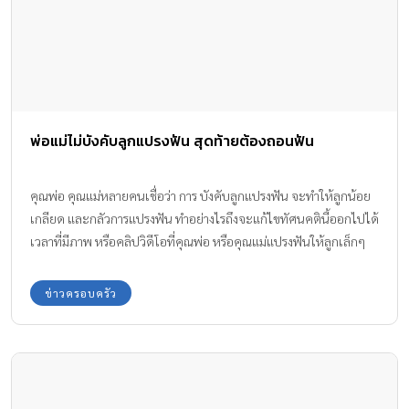
พ่อแม่ไม่บังคับลูกแปรงฟัน สุดท้ายต้องถอนฟัน
คุณพ่อ คุณแม่หลายคนเชื่อว่า การ บังคับลูกแปรงฟัน จะทำให้ลูกน้อย
เกลียด และกลัวการแปรงฟัน ทำอย่างไรถึงจะแก้ไขทัศนคตินี้ออกไปได้
เวลาที่มีภาพ หรือคลิปวิดีโอที่คุณพ่อ หรือคุณแม่แปรงฟันให้ลูกเล็กๆ
วัย 1 - 2 ขวบ โดยลูกนอนบนตัก และถูกขาหนีบเอาไว้ หลายคนรู้สึกไม่
ดี
ข่าวครอบครัว