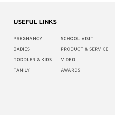
เรียนรู้จากตะวันตกร่วมกับตะวันออก (East meets
West)ได้อย่างลงตัว ส่งผลต่อการพัฒนาเด็กให้
เติบโตอย่างมีศักยภาพสูงสุด
USEFUL LINKS
PREGNANCY
SCHOOL VISIT
BABIES
PRODUCT & SERVICE
TODDLER & KIDS
VIDEO
FAMILY
AWARDS