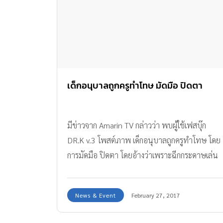
เด็กอนุบาลถูกครูทำโทษ มัดมือ ปิดตา
มีข่าวจาก Amarin TV กล่าวว่า พบผู้ใช้เฟสบุ๊ก
DR.K v.3 โพสต์ภาพ เด็กอนุบาลถูกครูทำโทษ โดย
การมัดมือ ปิดตา โดยอ้างว่าเพราะฉีกกระดาษเล่น
โดยคุณพ่อของเด็ก ให้ข้อมูลว่า ครูประจำชั้นเล่าให้
ฟัง ว่าถูกครูมัธยมจับลงโทษ ด้วยการใช้สก็อตเทป
News & Event
February 27, 2017
มัดมือ และปิดตา