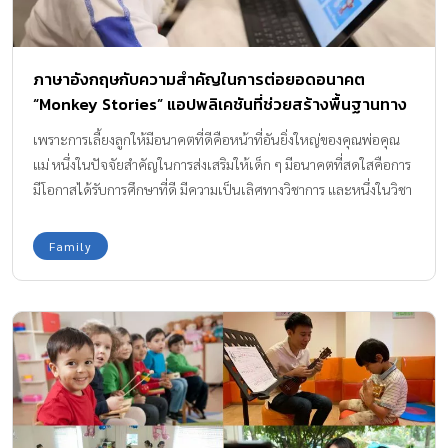
ภาษาอังกฤษกับความสำคัญในการต่อยอดอนาคต
“Monkey Stories” แอปพลิเคชันที่ช่วยสร้างพื้นฐานทาง
ภาษาอังกฤษให้แข็งแรงตั้งแต่เยาว์วัย
เพราะการเลี้ยงลูกให้มีอนาคตที่ดีคือหน้าที่อันยิ่งใหญ่ของคุณพ่อคุณ
แม่ หนึ่งในปัจจัยสำคัญในการส่งเสริมให้เด็ก ๆ มีอนาคตที่สดใสคือการ
มีโอกาสได้รับการศึกษาที่ดี มีความเป็นเลิศทางวิชาการ และหนึ่งในวิชา
ความรู้พื้นฐานที่ควรส่งเสริมให้ลูกน้อยค่อย ๆ เรียนรู้จนสามารถฝึกฝน
ทักษะในระดับที่เก่งขึ้นไปเพื่อต่อยอดการเรียนรู้และอนาคตที่สมบูรณ์
Family
นั่นคือ “ภาษาอังกฤษ” เหตุใด ภาษาอังกฤษจึงมีความจำเป็นต่อ
อนาคตของบุตรหลาน และจำเป็นหรือไม่ที่คุณพ่อคุณแม่ควรปลูกฝัง
ความรู้ด้านการใช้ภาษาให้บุตรหลานตั้งแต่อายุยังน้อย วันนี้เรามีคำตอบ
มาฝากกัน