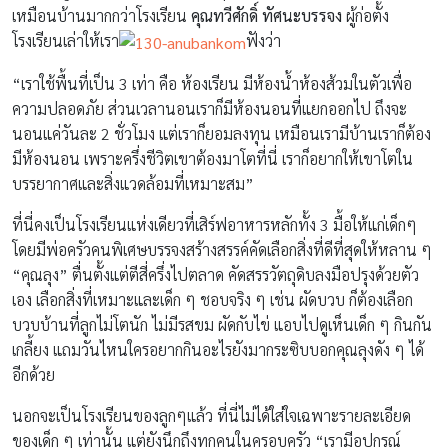
เหมือนบ้านมากกว่าโรงเรียน
คุณทวีศักดิ์ ทัศนะบรรจง
ผู้ก่อตั้ง
โรงเรียนเล่าให้เรา
ฟังว่า
“เราใช้พื้นที่เป็น 3 เท่า คือ ห้องเรียน มีห้องน้ำห้องส้วมในตัวเพื่อ
ความปลอดภัย ส่วนเวลานอนเราก็มีห้องนอนที่แยกออกไป ถึงจะ
นอนแค่วันละ 2 ชั่วโมง แต่เราก็ยอมลงทุน เหมือนเรามีบ้านเราก็ต้อง
มีห้องนอน เพราะครึ่งชีวิตเขาต้องมาโตที่นี่ เราก็อยากให้เขาโตใน
บรรยากาศและสิ่งแวดล้อมที่เหมาะสม”
ที่นี่คงเป็นโรงเรียนแห่งเดียวที่เสิร์ฟอาหารหลักทั้ง 3 มื้อให้แก่เด็กๆ
โดยมีพ่อครัวคนพิเศษบรรจงสร้างสรรค์คัดเลือกสิ่งที่ดีที่สุดให้หลาน ๆ
“คุณลุง” ตื่นตั้งแต่ตีสี่ครึ่งไปตลาด คัดสรรวัตถุดิบลงมือปรุงด้วยตัว
เอง เลือกสิ่งที่เหมาะและเด็ก ๆ ชอบจริง ๆ เช่น ผัดบวบ ก็ต้องเลือก
บวบบ้านที่ลูกไม่โตนัก ไม่มีรสขม ผัดกับไข่ แอบไปดูเห็นเด็ก ๆ กินกัน
เกลี้ยง แถมวันไหนใครอยากกินอะไรยังมากระซิบบอกคุณลุงดัง ๆ ได้
อีกด้วย
นอกจะเป็นโรงเรียนของลูกๆแล้ว ที่นี่ไม่ได้ใส่ใจเฉพาะรายละเอียด
ของเด็ก ๆ เท่านั้น แต่ยังนึกถึงทุกคนในครอบครัว “เรามีอุปกรณ์