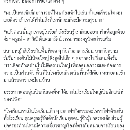
ตรงกับความต้องการของเด็กจริง ๆ
“ผมเป็นคนรักเด็กมาก เจอที่ไหนต้องเข้าไปเล่น ตั้งแต่เล็กจนโต ผม
เลยคิดว่าถ้าเราได้ทำในสิ่งที่เรารัก ผมก็จะมีความสุขมาก”
“แล้วตอนนั้นลูกเราอยู่ในวัยกำลังเรียนรู้ เราก็เลยอยากทำเพื่อลูกด้วย
ค่ะ” ครูแจ๋ – สาวิณี ตันคณารัตน์ ภรรยาของครูป๋อกล่าวเสริม
สนามหญ้าสีเขียวกินพื้นที่พอ ๆ กับตัวอาคารเรียน บวกกับความ
ร่มรื่นของต้นไม้น้อยใหญ่ ดึงดูดให้เด็ก ๆ อยากลงไปวิ่งเล่นทั้งวัน
“เราเลือกทำเลด้านในไม่ติดถนนใหญ่ เพื่อลดมลภาวะและต้องการ
ความเป็นส่วนตัว พื้นที่ในโรงเรียนก็จะเน้นพื้นที่สีเขียว หลายคนเข้า
มาแล้วบอกว่าเหมือนบ้าน”
บรรยากาศอบอุ่นเป็นกันเองที่หาได้ยากในโรงเรียนใหญ่เป็นอีกเสน่ห์
ของปษิตา
“โรงเรียนเราเป็นโรงเรียนเล็ก ๆ เวลาทำกิจกรรมอะไรเราก็ทำด้วยกัน
ทั้งโรงเรียน คุณครูจะรู้จักเด็กนักเรียนทุกคน รู้จักผู้ปกครองเด็ก ส่วนผู้
ปกครองท่านไหนมีความเชี่ยวชาญเรื่องที่ตรงกับหน่วยการเรียนของ