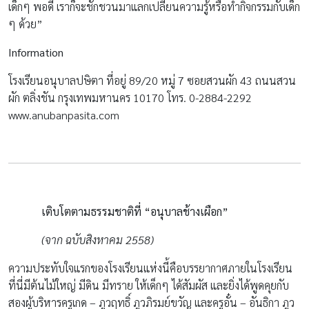
เด็กๆ พอดี เราก็จะชักชวนมาแลกเปลี่ยนความรู้หรือทำกิจกรรมกับเด็ก
ๆ ด้วย”
Information
โรงเรียนอนุบาลปษิตา ที่อยู่ 89/20 หมู่ 7 ซอยสวนผัก 43 ถนนสวน
ผัก ตลิ่งชัน กรุงเทพมหานคร 10170 โทร. 0-2884-2292
www.anubanpasita.com
เติบโตตามธรรมชาติที่
“อนุบาลช้างเผือก”
(จาก ฉบับสิงหาคม 2558)
ความประทับใจแรกของโรงเรียนแห่งนี้คือบรรยากาศภายในโรงเรียน
ที่นี่มีต้นไม้ใหญ่ มีดิน มีทราย ให้เด็กๆ ได้สัมผัส และยิ่งได้พูดคุยกับ
สองผู้บริหารครูเกด – ภูวฤทธิ์ ภูวภิรมย์ขวัญ และครูอั๋น – อันธิกา ภูว